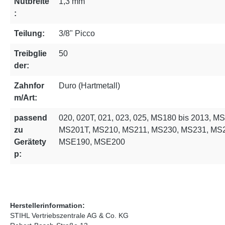
Nutbreite
1,3 mm
:
Teilung:
3/8" Picco
Treibglie
50
der:
Zahnfor
Duro (Hartmetall)
m/Art:
passend
020, 020T, 021, 023, 025, MS180 bis 2013, 
zu
MS201T, MS210, MS211, MS230, MS231, MS
Gerätety
MSE190, MSE200
p:
Herstellerinformation:
STIHL Vertriebszentrale AG & Co. KG