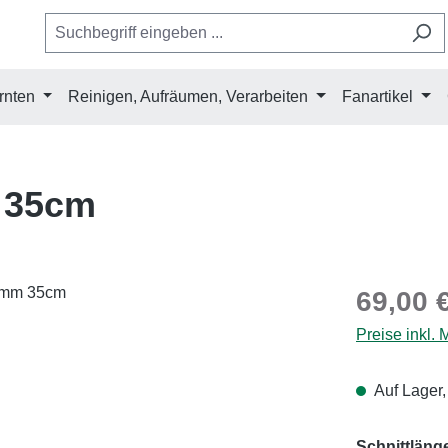
rnten
Reinigen, Aufräumen, Verarbeiten
Fanartikel
 35cm
Regulärer Pr
69,00 
Preise inkl.
Auf Lager,
Schnittläng