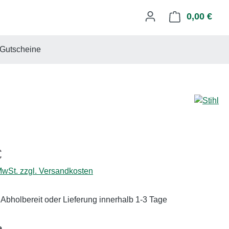
0,00 €
Ware
Gutscheine
eis:
€
 MwSt. zzgl. Versandkosten
 Abholbereit oder Lieferung innerhalb 1-3 Tage
auswählen
e