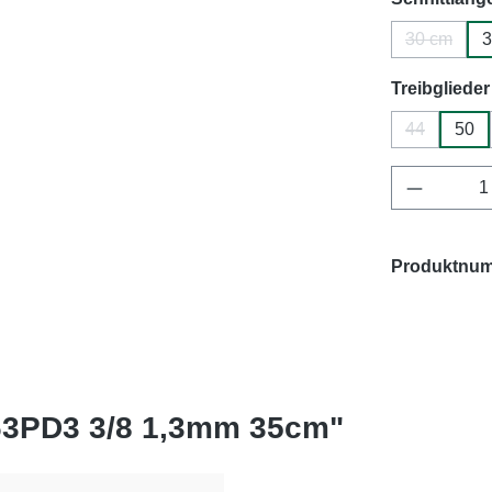
30 cm
3
(Diese Op
Treibglieder
44
50
(Diese Opti
Produkt 
Produktnu
63PD3 3/8 1,3mm 35cm"