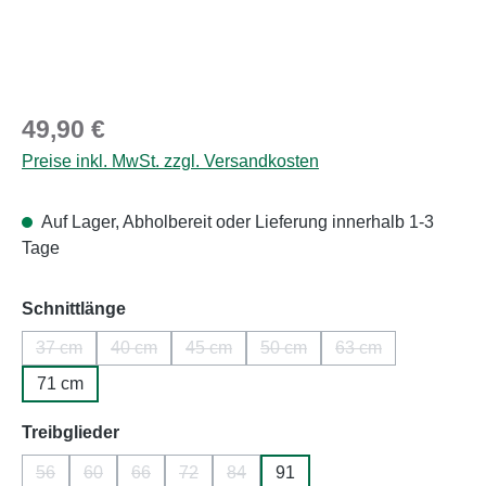
Regulärer Preis:
49,90 €
Preise inkl. MwSt. zzgl. Versandkosten
Auf Lager, Abholbereit oder Lieferung innerhalb 1-3
Tage
auswählen
Schnittlänge
37 cm
40 cm
45 cm
50 cm
63 cm
(Diese Option ist zurzeit nicht verfügbar.)
(Diese Option ist zurzeit nicht verfügbar.)
(Diese Option ist zurzeit nicht verfügbar.
(Diese Option ist zurzeit nicht
(Diese Option ist z
71 cm
auswählen
Treibglieder
56
60
66
72
84
91
(Diese Option ist zurzeit nicht verfügbar.)
(Diese Option ist zurzeit nicht verfügbar.)
(Diese Option ist zurzeit nicht verfügbar.)
(Diese Option ist zurzeit nicht verfügbar.)
(Diese Option ist zurzeit nicht verfüg