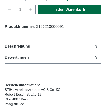
Produkt Anzahl: Gib den gewünschten Wert e
In den Warenkorb
Produktnummer:
3136210000091
Beschreibung
Bewertungen
Herstellerinformation:
STIHL Vertriebszentrale AG & Co. KG
Robert-Bosch-Straße 13
DE-64807 Dieburg
info@stihl.de