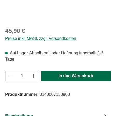
Regulärer Preis:
45,90 €
Preise inkl. MwSt. zzgl. Versandkosten
Auf Lager, Abholbereit oder Lieferung innerhalb 1-3
Tage
Produkt Anzahl: Gib den gewünschten Wert e
In den Warenkorb
Produktnummer:
3140007133903
Beschreibung