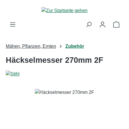
Zum Hauptinhalt springen
Ware
Mähen, Pflanzen, Ernten
Zubehör
Häckselmesser 270mm 2F
Bildergalerie überspringen