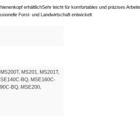
ienenkopf erhältlich
Sehr leicht für komfortables und präzises Arbeit
ssionelle Forst- und Landwirtschaft entwickelt
0, MS200T, MS201, MS201T,
 MSE140C-BQ, MSE160C-
90C-BQ, MSE200,