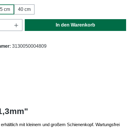
5 cm
40 cm
Anzahl: Gib den gewünschten Wert ein oder
In den Warenkorb
mmer:
3130050004809
 1,3mm"
t, erhältlich mit kleinem und großem Schienenkopf. Wartungsfrei