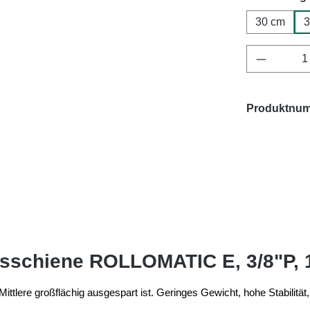
30 cm
3
Produkt 
Produktnu
gsschiene ROLLOMATIC E, 3/8"P,
Mittlere großflächig ausgespart ist. Geringes Gewicht, hohe Stabilitä