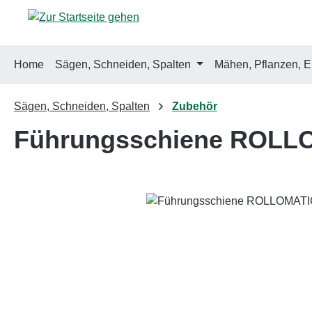
m Hauptinhalt springen
Zur Suche springen
Zur Hauptnavigation springen
Home
Sägen, Schneiden, Spalten
Mähen, Pflanzen, E
Sägen, Schneiden, Spalten
Zubehör
Führungsschiene ROLLO
Bildergalerie überspringen