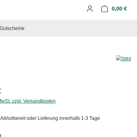
0,00 €
Ware
Gutscheine
eis:
€
 MwSt. zzgl. Versandkosten
 Abholbereit oder Lieferung innerhalb 1-3 Tage
auswählen
e