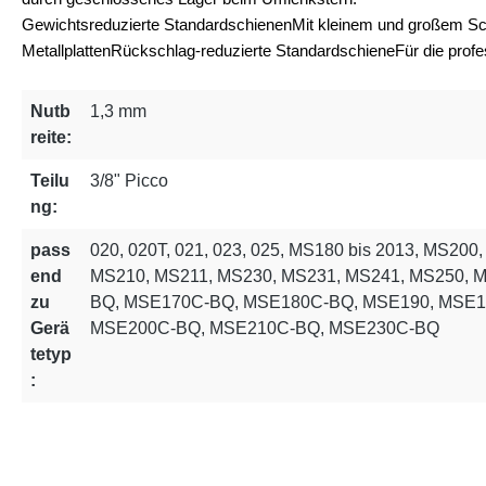
Gewichtsreduzierte Standardschienen
Mit kleinem und großem Sch
Metallplatten
Rückschlag-reduzierte Standardschiene
Für die profe
Nutb
1,3 mm
reite:
Teilu
3/8" Picco
ng:
pass
020, 020T, 021, 023, 025, MS180 bis 2013, MS20
end
MS210, MS211, MS230, MS231, MS241, MS250,
zu
BQ, MSE170C-BQ, MSE180C-BQ, MSE190, MSE1
Gerä
MSE200C-BQ, MSE210C-BQ, MSE230C-BQ
tetyp
: