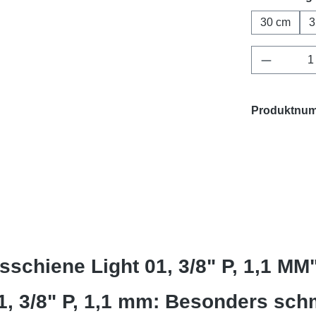
30 cm
3
Produkt 
Produktnu
schiene Light 01, 3/8" P, 1,1 MM
, 3/8" P, 1,1 mm: Besonders schm