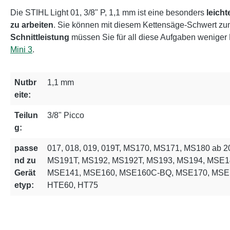
Die STIHL Light 01, 3/8" P, 1,1 mm ist eine besonders
leich
zu arbeiten
. Sie können mit diesem Kettensäge-Schwert zu
Schnittleistung
müssen Sie für all diese Aufgaben weniger K
Mini 3
.
Nutbr
1,1 mm
eite:
Teilun
3/8" Picco
g:
passe
017, 018, 019, 019T, MS170, MS171, MS180 ab 
nd zu
MS191T, MS192, MS192T, MS193, MS194, MSE
Gerät
MSE141, MSE160, MSE160C-BQ, MSE170, MSE1
etyp:
HTE60, HT75