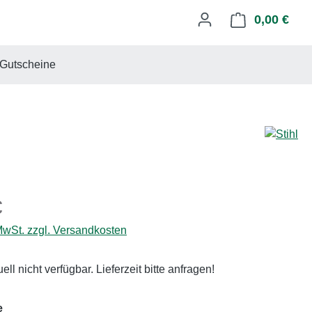
0,00 €
Ware
Gutscheine
eis:
€
 MwSt. zzgl. Versandkosten
uell nicht verfügbar. Lieferzeit bitte anfragen!
auswählen
e