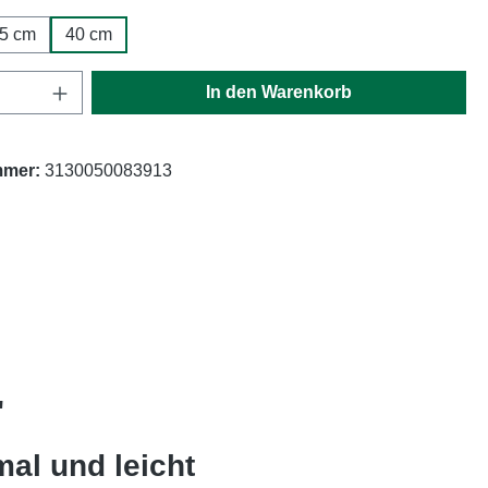
5 cm
40 cm
Anzahl: Gib den gewünschten Wert ein oder
In den Warenkorb
mmer:
3130050083913
"
al und leicht