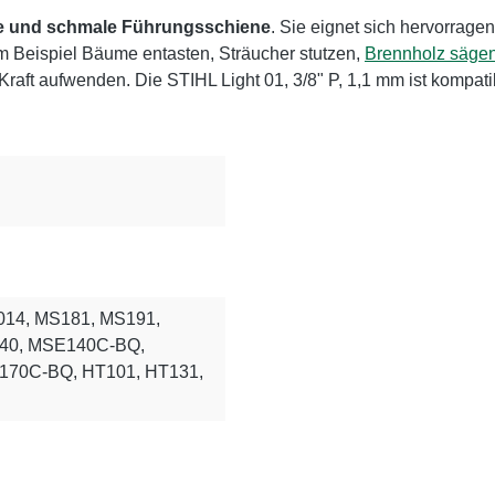
te und schmale Führungsschiene
. Sie eignet sich hervorrage
m Beispiel Bäume entasten, Sträucher stutzen,
Brennholz säge
raft aufwenden. Die STIHL Light 01, 3/8" P, 1,1 mm ist kompatib
2014, MS181, MS191,
140, MSE140C-BQ,
70C-BQ, HT101, HT131,