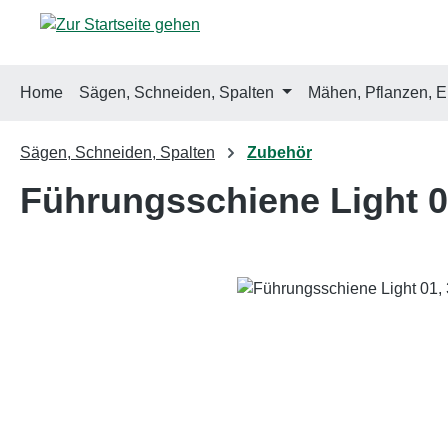
m Hauptinhalt springen
Zur Suche springen
Zur Hauptnavigation springen
Home
Sägen, Schneiden, Spalten
Mähen, Pflanzen, E
Sägen, Schneiden, Spalten
Zubehör
Führungsschiene Light 01
Bildergalerie überspringen