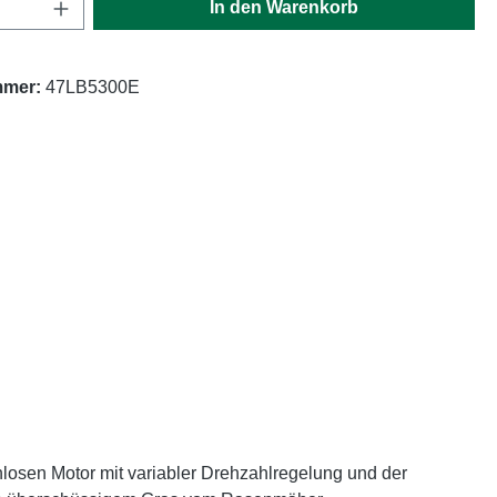
Anzahl: Gib den gewünschten Wert ein oder
In den Warenkorb
mmer:
47LB5300E
losen Motor mit variabler Drehzahlregelung und der