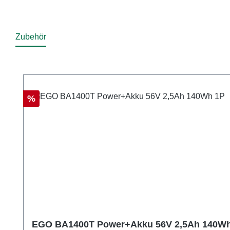
Zubehör
Produktgalerie überspringen
Rabatt
%
EGO BA1400T Power+Akku 56V 2,5Ah 140W