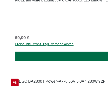
NULL auf volle Ladung56V 6,0Ah Akku: 115 Minuten L
Regulärer Preis:
69,00 €
Preise inkl. MwSt. zzgl. Versandkosten
Rabatt
%