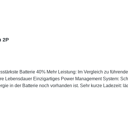
h 2P
ngsstärkste Batterie 40% Mehr Leistung: Im Vergleich zu führen
gere Lebensdauer Einzigartiges Power Management System: Schüt
gie in der Batterie noch vorhanden ist. Sehr kurze Ladezeit: läd
el zu allen EGO Power+ Gartenwerkzeugen KAPAZITÄT 5 Ah
 kg