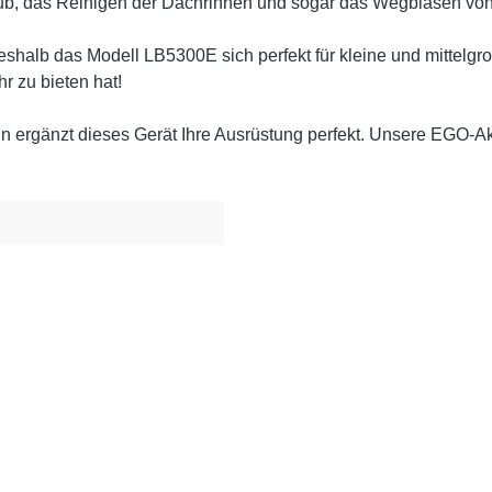
 Laub, das Reinigen der Dachrinnen und sogar das Wegblasen 
eshalb das Modell LB5300E sich perfekt für kleine und mittelg
r zu bieten hat!
rgänzt dieses Gerät Ihre Ausrüstung perfekt. Unsere EGO-Akku