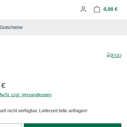
0,00 €
Ware
Gutscheine
eis:
 €
 MwSt. zzgl. Versandkosten
uell nicht verfügbar. Lieferzeit bitte anfragen!