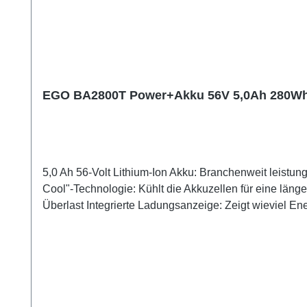
EGO BA2800T Power+Akku 56V 5,0Ah 280W
5,0 Ah 56-Volt Lithium-Ion Akku: Branchenweit leistu
Cool"-Technologie: Kühlt die Akkuzellen für eine län
Überlast Integrierte Ladungsanzeige: Zeigt wieviel Ener
100 Minuten mit dem Standardladegerät. Kompatib
minsLADEZEIT - STANDARD 100 minsGEWICHT 2,2