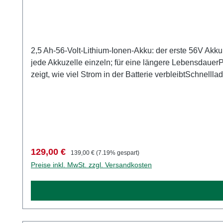
2,5 Ah-56-Volt-Lithium-Ionen-Akku: der erste 56V Ak
jede Akkuzelle einzeln; für eine längere Lebensdauer
zeigt, wie viel Strom in der Batterie verbleibtSchnel
Schnell-Ladegerät Kompatibel mit allen EGO POWER
Verkaufspreis:
Regulärer Preis:
129,00 €
139,00 €
(7.19% gespart)
Preise inkl. MwSt. zzgl. Versandkosten