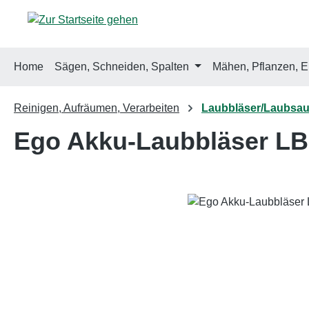
m Hauptinhalt springen
Zur Suche springen
Zur Hauptnavigation springen
Home
Sägen, Schneiden, Spalten
Mähen, Pflanzen, E
Reinigen, Aufräumen, Verarbeiten
Laubbläser/Laubsau
Ego Akku-Laubbläser L
Bildergalerie überspringen