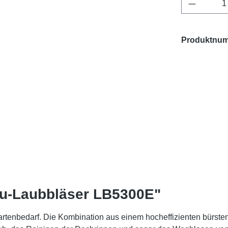
Produkt 
Produktnu
ku-Laubbläser LB5300E"
rtenbedarf. Die Kombination aus einem hocheffizienten bürsten