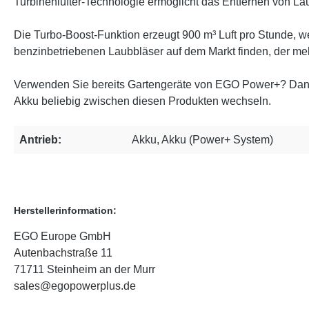
Turbinenlüfter-Technologie ermöglicht das Entfernen von
Die Turbo-Boost-Funktion erzeugt 900 m³ Luft pro Stunde, w
benzinbetriebenen Laubbläser auf dem Markt finden, der meh
Verwenden Sie bereits Gartengeräte von EGO Power+? Dann e
Akku beliebig zwischen diesen Produkten wechseln.
Antrieb:
Akku, Akku (Power+ System)
Herstellerinformation:
EGO Europe GmbH
Autenbachstraße 11
71711 Steinheim an der Murr
sales@egopowerplus.de