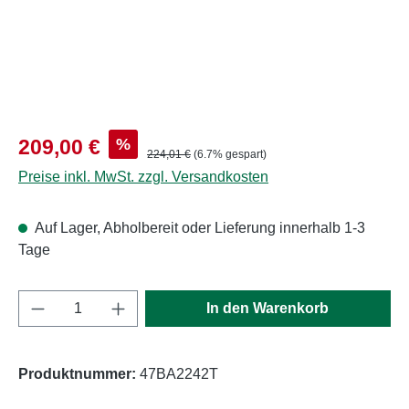
Verkaufspreis:
%
209,00 €
Regulärer Preis:
224,01 €
(6.7% gespart)
Preise inkl. MwSt. zzgl. Versandkosten
Auf Lager, Abholbereit oder Lieferung innerhalb 1-3
Tage
Produkt Anzahl: Gib den gewünschten Wert e
In den Warenkorb
Produktnummer:
47BA2242T