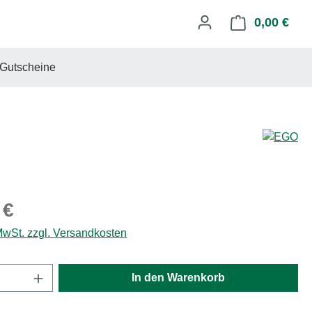
0,00 €
Ware
Gutscheine
eis:
 €
 MwSt. zzgl. Versandkosten
Anzahl: Gib den gewünschten Wert ein oder
In den Warenkorb