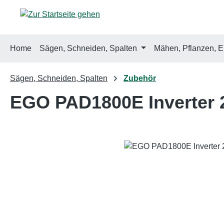
m Hauptinhalt springen
Zur Suche springen
Zur Hauptnavigation springen
Home
Sägen, Schneiden, Spalten
Mähen, Pflanzen, E
Sägen, Schneiden, Spalten
Zubehör
EGO PAD1800E Inverter 
Bildergalerie überspringen