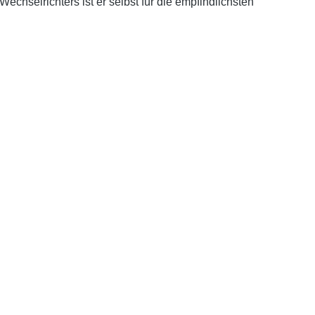
chselrichters ist er selbst für die empfindlichsten