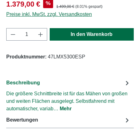
Verkaufspreis:
%
1.379,00 €
Regulärer Preis:
1.499,00 €
(8.01% gespart)
Preise inkl. MwSt. zzgl. Versandkosten
Produkt Anzahl: Gib den gewünschten Wert e
In den Warenkorb
Produktnummer:
47LMX5300ESP
Beschreibung
Die größere Schnittbreite ist für das Mähen von großen
und weiten Flächen ausgelegt. Selbstfahrend mit
automatischer, variab…
Mehr
Bewertungen