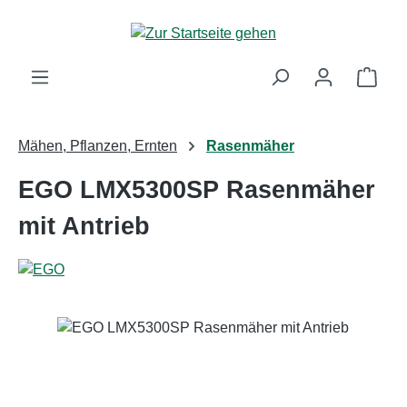
Zum Hauptinhalt springen
Ware
Mähen, Pflanzen, Ernten
Rasenmäher
EGO LMX5300SP Rasenmäher
mit Antrieb
Bildergalerie überspringen