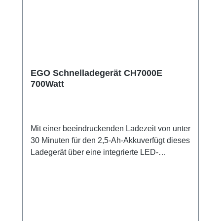
EGO Schnelladegerät CH7000E
700Watt
Mit einer beeindruckenden Ladezeit von unter
30 Minuten für den 2,5-Ah-Akkuverfügt dieses
Ladegerät über eine integrierte LED-
Ladeanzeige und ein intelligentes
Batteriekontrollsystem. Dieses lüftergekühlte
Ladegerät bietet die effizienteste Ladung, die
möglich ist.