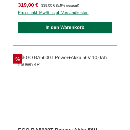
Verkaufspreis:
Regulärer Preis:
319,00 €
339,00 €
(5.9% gespart)
Preise inkl. MwSt. zzgl. Versandkosten
In den Warenkorb
Rabatt
%
EGO BA5600T Power+Akku 56V