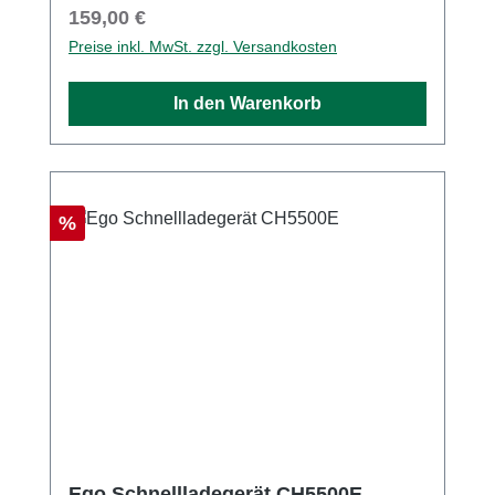
Regulärer Preis:
159,00 €
Preise inkl. MwSt. zzgl. Versandkosten
In den Warenkorb
Rabatt
%
Ego Schnellladegerät CH5500E