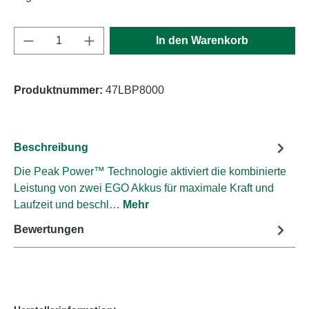
Produkt Anzahl: Gib den gewünschten Wert e
In den Warenkorb
Produktnummer:
47LBP8000
Beschreibung
Die Peak Power™ Technologie aktiviert die kombinierte
Leistung von zwei EGO Akkus für maximale Kraft und
Laufzeit und beschl…
Mehr
Bewertungen