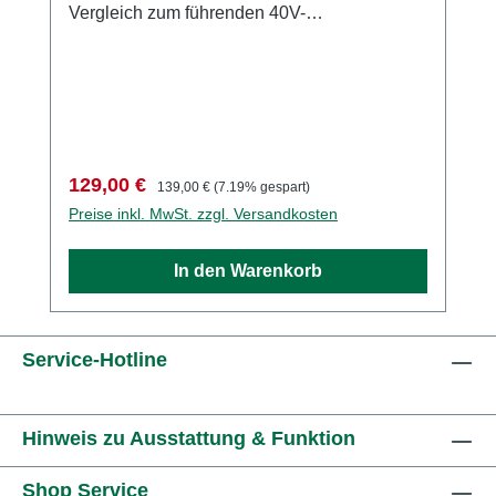
Vergleich zum führenden 40V-
AkkuPatentierte "Keep Cool" Technologie:
kühlt jede Akkuzelle einzeln; für eine längere
LebensdauerPatentiertes Power-
Management-System: schützt die Batterie vor
UmwelteinflüssenIntegrierte
Ladestandsanzeige: zeigt, wie viel Strom in
Verkaufspreis:
Regulärer Preis:
129,00 €
139,00 €
(7.19% gespart)
der Batterie verbleibtSchnellladung: lädt in 25
Preise inkl. MwSt. zzgl. Versandkosten
Minuten mit dem Schnellladegerät40 Minuten
Ladezeit mit Standard-Ladegerät25 Minuten
In den Warenkorb
Ladezeit mit Schnell-Ladegerät Kompatibel
mit allen EGO POWER+ Geräten
Service-Hotline
Hinweis zu Ausstattung & Funktion
Shop Service