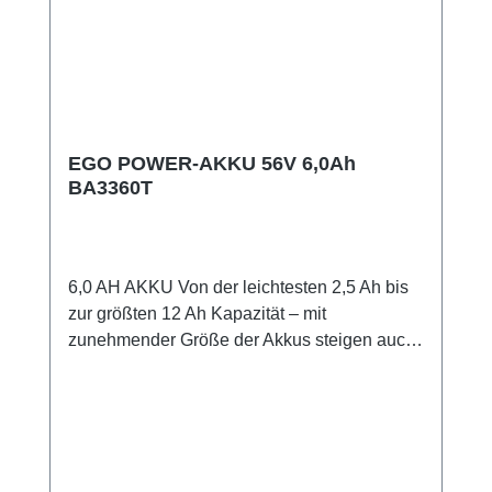
EGO POWER-AKKU 56V 6,0Ah
BA3360T
6,0 AH AKKU Von der leichtesten 2,5 Ah bis
zur größten 12 Ah Kapazität – mit
zunehmender Größe der Akkus steigen auch
die Stromkapazität und die Laufzeit. Für
welches Modell Sie sich auch entscheiden,
unsere Akkus wurden alle für eine optimale
Leistung entwickelt und so konstruiert, dass
sie zu allen EGO Werkzeugen passen