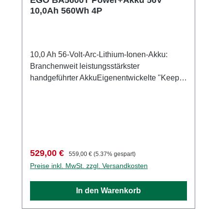
10,0Ah 560Wh 4P
10,0 Ah 56-Volt-Arc-Lithium-Ionen-Akku:
Branchenweit leistungsstärkster
handgeführter AkkuEigenentwickelte "Keep
Cool"-Technologie: Kühlt die Akkuzellen für
eine längere LebensdauerEinzigartiges
Power Management System: Schützt die
Batterien vor gefährlichen Stromspitzen und
ÜberlastungIntegrierte Ladungsanzeige:
Zeigt wie viel Energie in der Batterie noch
Verkaufspreis:
Regulärer Preis:
529,00 €
559,00 €
(5.37% gespart)
vorhanden istSehr kurze Ladezeit: Voll in 70
Preise inkl. MwSt. zzgl. Versandkosten
Minuten mit dem Schnellladegerät190
Minuten Ladezeit mit dem
In den Warenkorb
StandardladegerätKompatibel zu allen EGO
Power+ Gartenwerkzeugen