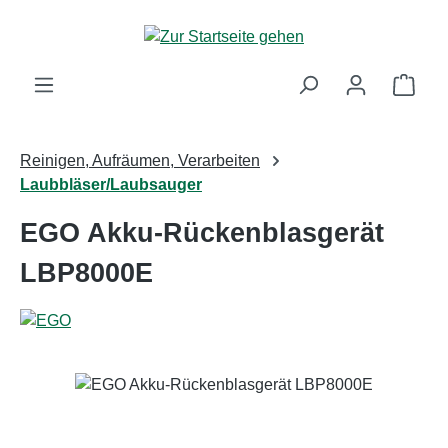
Zum Hauptinhalt springen
Ware
Reinigen, Aufräumen, Verarbeiten
Laubbläser/Laubsauger
EGO Akku-Rückenblasgerät
LBP8000E
Bildergalerie überspringen