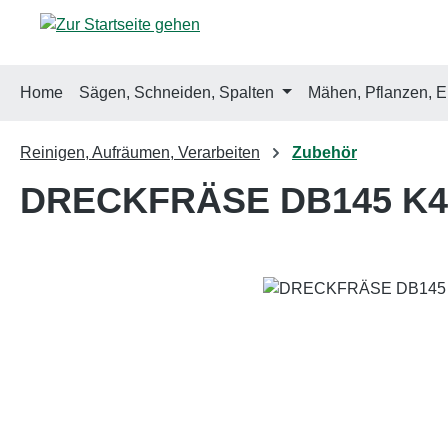
m Hauptinhalt springen
Zur Suche springen
Zur Hauptnavigation springen
Home
Sägen, Schneiden, Spalten
Mähen, Pflanzen, E
Reinigen, Aufräumen, Verarbeiten
Zubehör
DRECKFRÄSE DB145 K4
Bildergalerie überspringen