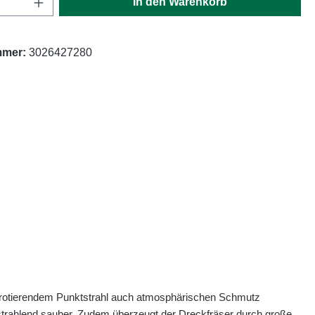
In den Warenkorb
mmer:
3026427280
it rotierendem Punktstrahl auch atmosphärischen Schmutz
rahlend sauber. Zudem überzeugt der Dreckfräser durch große