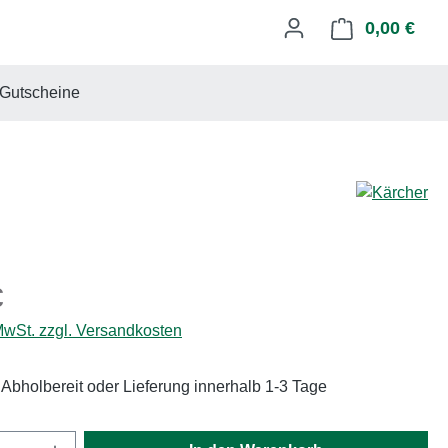
0,00 €
Ware
Gutscheine
eis:
€
 MwSt. zzgl. Versandkosten
 Abholbereit oder Lieferung innerhalb 1-3 Tage
Anzahl: Gib den gewünschten Wert ein oder