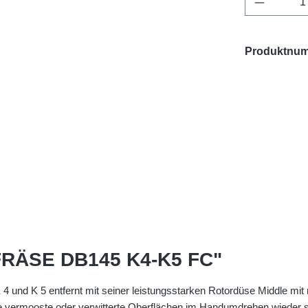
Produktnu
FRÄSE DB145 K4-K5 FC"
K 4 und K 5 entfernt mit seiner leistungsstarken Rotordüse Middle m
vermooste oder verwitterte Oberflächen im Handumdrehen wieder st