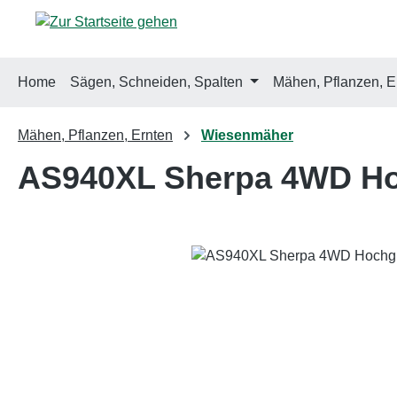
m Hauptinhalt springen
Zur Suche springen
Zur Hauptnavigation springen
Home
Sägen, Schneiden, Spalten
Mähen, Pflanzen, E
Mähen, Pflanzen, Ernten
Wiesenmäher
AS940XL Sherpa 4WD Ho
Bildergalerie überspringen