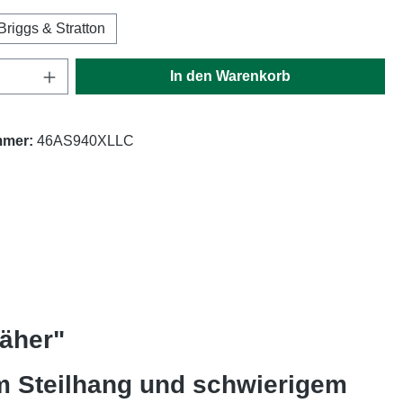
Briggs & Stratton
Anzahl: Gib den gewünschten Wert ein oder
In den Warenkorb
mmer:
46AS940XLLC
äher"
im Steilhang und schwierigem