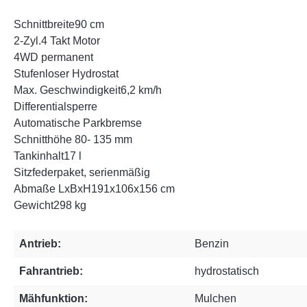
Schnittbreite
90
cm
2-Zyl.
4 Takt Motor
4WD permanent
Stufenloser Hydrostat
Max. Geschwindigkeit
6,2
km/h
Differentialsperre
Automatische Parkbremse
Schnitthöhe 80
- 135
mm
Tankinhalt
17
l
Sitzfederpaket, serienmäßig
Abmaße LxBxH
191x106x156
cm
Gewicht
298
kg
Antrieb:
Benzin
Fahrantrieb:
hydrostatisch
Mähfunktion:
Mulchen