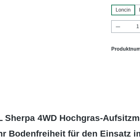
Loncin
Produkt 
Produktnu
L Sherpa 4WD Hochgras-Aufsitzm
hr Bodenfreiheit für den Einsatz 