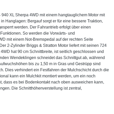
 AS 940 XL Sherpa 4WD mit einem hangtauglichem Motor mit
n Hanglagen: Bergauf sorgt er für eine bessere Traktion,
gesperrt werden. Der Fahrantrieb erfolgt über einen
r Funktionen. So werden die Vorwärts- und
WD mit einem Not-Bremspedal auf der rechten Seite
Der 2-Zylinder Briggs & Stratton Motor liefert mit seinen 724
D hat 90 cm Schnittbreite, ist seitlich geschlossen und
elnden Wendeklingen schneidet das Schnittgut ab, während
 Aufwuchshöhen bis zu 1,50 m in Gras und Gestrüpp sind
. Dies verhindert ein Festfahren der Mulchschicht durch die
onal kann ein Mulchkit montiert werden, um ein noch
ist, dass es bei Bodenkontakt nach oben ausweichen kann,
en. Die Schnitthöhenverstellung ist zentral,