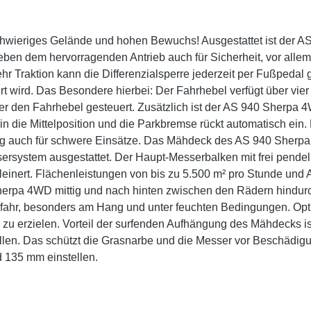
schwieriges Gelände und hohen Bewuchs! Ausgestattet ist der
en dem hervorragenden Antrieb auch für Sicherheit, vor allem i
r Traktion kann die Differenzialsperre jederzeit per Fußpedal 
rt wird. Das Besondere hierbei: Der Fahrhebel verfügt über vie
den Fahrhebel gesteuert. Zusätzlich ist der AS 940 Sherpa 4
in die Mittelposition und die Parkbremse rückt automatisch ein. 
 auch für schwere Einsätze. Das Mähdeck des AS 940 Sherpa 4W
sersystem ausgestattet. Der Haupt-Messerbalken mit frei pend
leinert. Flächenleistungen von bis zu 5.500 m² pro Stunde und
herpa 4WD mittig und nach hinten zwischen den Rädern hindurch
efahr, besonders am Hang und unter feuchten Bedingungen. Opti
 zu erzielen. Vorteil der surfenden Aufhängung des Mähdecks 
n. Das schützt die Grasnarbe und die Messer vor Beschädigung
nd 135 mm einstellen.