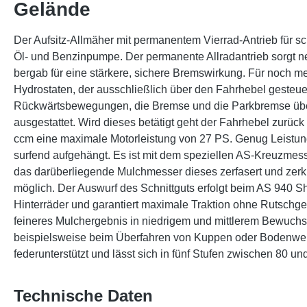
Gelände
Der Aufsitz-Allmäher mit permanentem Vierrad-Antrieb für 
Öl- und Benzinpumpe. Der permanente Allradantrieb sorgt neb
bergab für eine stärkere, sichere Bremswirkung. Für noch meh
Hydrostaten, der ausschließlich über den Fahrhebel gesteue
Rückwärtsbewegungen, die Bremse und die Parkbremse über 
ausgestattet. Wird dieses betätigt geht der Fahrhebel zurück 
ccm eine maximale Motorleistung von 27 PS. Genug Leistung
surfend aufgehängt. Es ist mit dem speziellen AS-Kreuzmes
das darüberliegende Mulchmesser dieses zerfasert und zerk
möglich. Der Auswurf des Schnittguts erfolgt beim AS 940 S
Hinterräder und garantiert maximale Traktion ohne Rutschg
feineres Mulchergebnis in niedrigem und mittlerem Bewuchs
beispielsweise beim Überfahren von Kuppen oder Bodenwelle
federunterstützt und lässt sich in fünf Stufen zwischen 80 u
Technische Daten