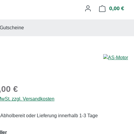
0,00 €
Ware
Gutscheine
eis:
,00 €
 MwSt. zzgl. Versandkosten
 Abholbereit oder Lieferung innerhalb 1-3 Tage
auswählen
ler