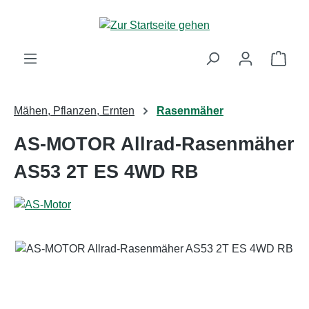
Zum Hauptinhalt springen
Ware
Mähen, Pflanzen, Ernten
Rasenmäher
AS-MOTOR Allrad-Rasenmäher
AS53 2T ES 4WD RB
Bildergalerie überspringen