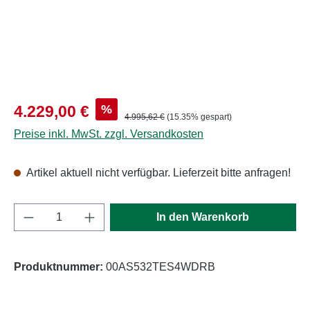
Verkaufspreis:
%
4.229,00 €
Regulärer Preis:
4.995,62 €
(15.35% gespart)
Preise inkl. MwSt. zzgl. Versandkosten
Artikel aktuell nicht verfügbar. Lieferzeit bitte anfragen!
Produkt Anzahl: Gib den gewünschten Wert e
In den Warenkorb
Produktnummer:
00AS532TES4WDRB