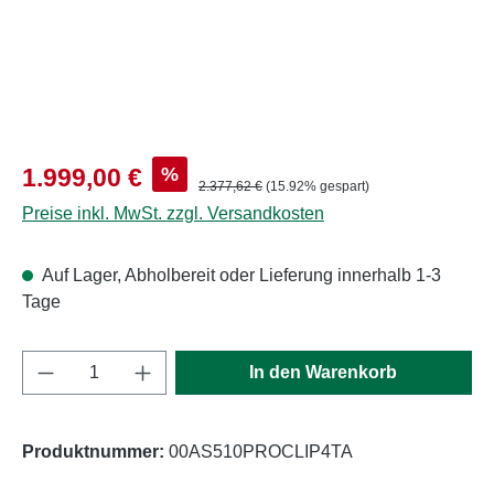
Verkaufspreis:
%
1.999,00 €
Regulärer Preis:
2.377,62 €
(15.92% gespart)
Preise inkl. MwSt. zzgl. Versandkosten
Auf Lager, Abholbereit oder Lieferung innerhalb 1-3
Tage
Produkt Anzahl: Gib den gewünschten Wert e
In den Warenkorb
Produktnummer:
00AS510PROCLIP4TA