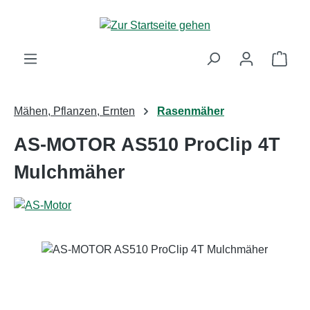
Zum Hauptinhalt springen
Ware
Mähen, Pflanzen, Ernten
Rasenmäher
AS-MOTOR AS510 ProClip 4T
Mulchmäher
Bildergalerie überspringen