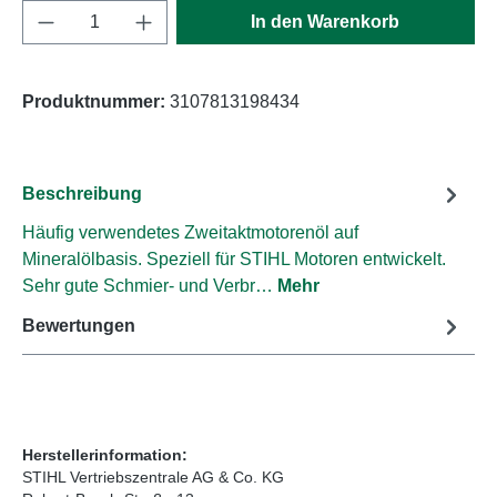
Produkt Anzahl: Gib den gewünschten Wert e
In den Warenkorb
Produktnummer:
3107813198434
Beschreibung
Häufig verwendetes Zweitaktmotorenöl auf
Mineralölbasis. Speziell für STIHL Motoren entwickelt.
Sehr gute Schmier- und Verbr…
Mehr
Bewertungen
Herstellerinformation:
STIHL Vertriebszentrale AG & Co. KG