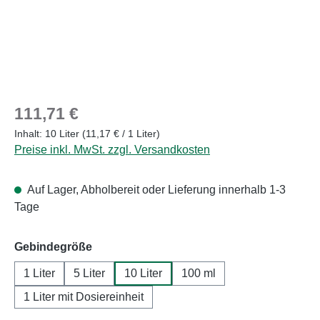
Regulärer Preis:
111,71 €
Inhalt:
10 Liter
(11,17 € / 1 Liter)
Preise inkl. MwSt. zzgl. Versandkosten
Auf Lager, Abholbereit oder Lieferung innerhalb 1-3
Tage
auswählen
Gebindegröße
1 Liter
5 Liter
10 Liter
100 ml
1 Liter mit Dosiereinheit