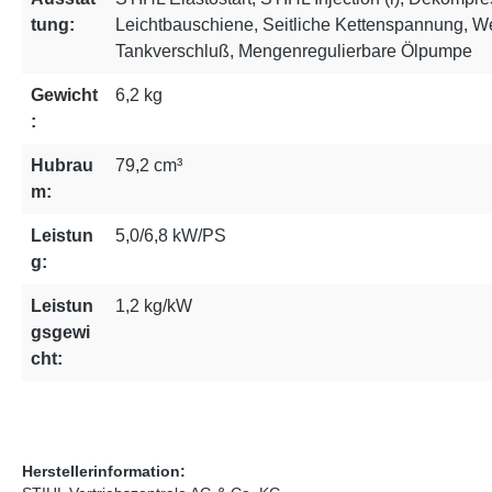
tung:
Leichtbauschiene, Seitliche Kettenspannung, W
Tankverschluß, Mengenregulierbare Ölpumpe
Gewicht
6,2 kg
:
Hubrau
79,2 cm³
m:
Leistun
5,0/6,8 kW/PS
g:
Leistun
1,2 kg/kW
gsgewi
cht:
Herstellerinformation: