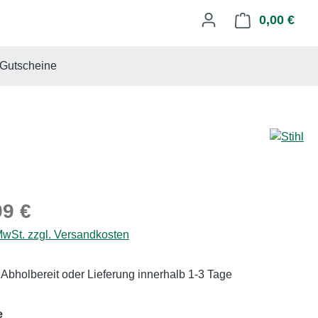
0,00 €
Ware
Gutscheine
eis:
99 €
 MwSt. zzgl. Versandkosten
 Abholbereit oder Lieferung innerhalb 1-3 Tage
auswählen
e