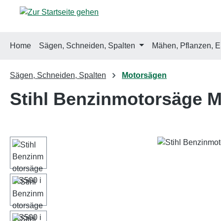
m Hauptinhalt springen
Zur Suche springen
Zur Hauptnavigation springen
Home
Sägen, Schneiden, Spalten
Mähen, Pflanzen, E
Sägen, Schneiden, Spalten
Motorsägen
Stihl Benzinmotorsäge M
Bildergalerie überspringen