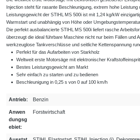
Injection steht für rasante Beschleunigung, extrem hohe Leistun
Leistungsgewicht der STIHL MS 500i ist mit 1,24 kg/kW einzigarti
Warmstart und unabhängig von Höhe oder Umgebungstemperatur. Der
Die perfekt ausbalancierte STIHL MS 500i liefert rasche Arbeits
überzeugt die ideal führbare Maschine nicht nur beim Fällen und
werkzeuglose Tankverschlüsse und seitliche Kettenspannung rund
Perfekt für das Aufarbeiten von Starkholz
Weltweit erste Motorsäge mit elektronischer Kraftstoffeinspri
Bestes Leistungsgewicht am Markt
Sehr einfach zu starten und zu bedienen
Beschleunigung in 0,25 s von 0 auf 100 km/h
Antrieb:
Benzin
Anwen
Forstwirtschaft
dungsg
ebiet:
Ausstat
STIHL Elastostart, STIHL Injection (i), Dekompre