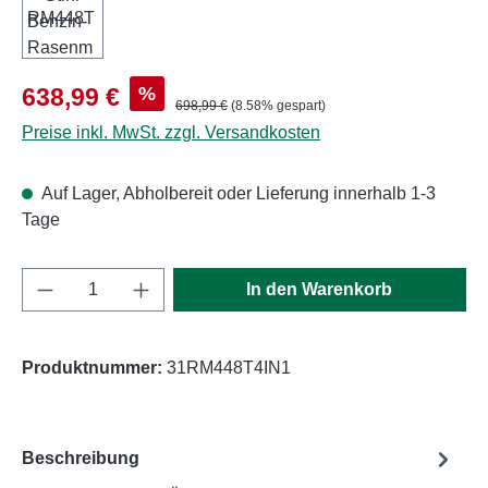
Verkaufspreis:
%
638,99 €
Regulärer Preis:
698,99 €
(8.58% gespart)
Preise inkl. MwSt. zzgl. Versandkosten
Auf Lager, Abholbereit oder Lieferung innerhalb 1-3
Tage
Produkt Anzahl: Gib den gewünschten Wert e
In den Warenkorb
Produktnummer:
31RM448T4IN1
Beschreibung