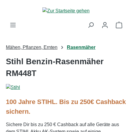
Zum Hauptinhalt springen
Ware
Mähen, Pflanzen, Ernten
Rasenmäher
Stihl Benzin-Rasenmäher
RM448T
100 Jahre STIHL. Bis zu 250€ Cashback
sichern.
Sichere Dir bis zu 250 € Cashback auf alle Geräte aus
dem STIHL Akku AK-System sowie auf einige