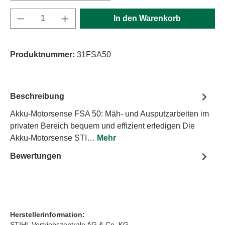
Produkt Anzahl: Gib den gewünschten Wert e
In den Warenkorb
Produktnummer:
31FSA50
Beschreibung
Akku-Motorsense FSA 50: Mäh- und Ausputzarbeiten im
privaten Bereich bequem und effizient erledigen Die
Akku-Motorsense STI…
Mehr
Bewertungen
Herstellerinformation:
STIHL Vertriebszentrale AG & Co. KG