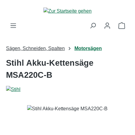
Zum Hauptinhalt springen
Ware
Sägen, Schneiden, Spalten
Motorsägen
Stihl Akku-Kettensäge
MSA220C-B
Bildergalerie überspringen