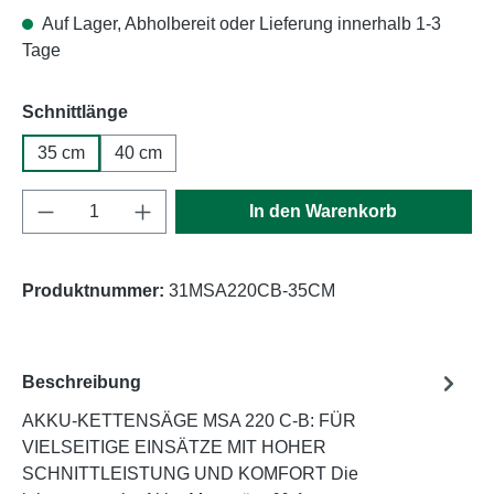
Auf Lager, Abholbereit oder Lieferung innerhalb 1-3
Tage
auswählen
Schnittlänge
35 cm
40 cm
Produkt Anzahl: Gib den gewünschten Wert e
In den Warenkorb
Produktnummer:
31MSA220CB-35CM
Beschreibung
AKKU-KETTENSÄGE MSA 220 C-B: FÜR
VIELSEITIGE EINSÄTZE MIT HOHER
SCHNITTLEISTUNG UND KOMFORT Die