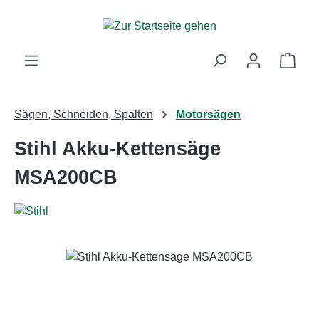
Zum Hauptinhalt springen
Ware
Sägen, Schneiden, Spalten
Motorsägen
Stihl Akku-Kettensäge
MSA200CB
Bildergalerie überspringen