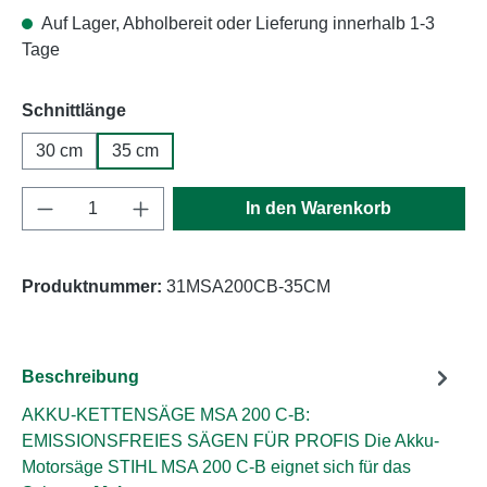
Auf Lager, Abholbereit oder Lieferung innerhalb 1-3
Tage
auswählen
Schnittlänge
30 cm
35 cm
Produkt Anzahl: Gib den gewünschten Wert e
In den Warenkorb
Produktnummer:
31MSA200CB-35CM
Beschreibung
AKKU-KETTENSÄGE MSA 200 C-B:
EMISSIONSFREIES SÄGEN FÜR PROFIS Die Akku-
Motorsäge STIHL MSA 200 C-B eignet sich für das