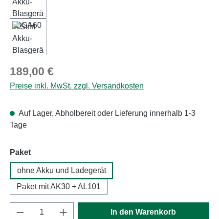
Regulärer Preis:
189,00 €
Preise inkl. MwSt. zzgl. Versandkosten
Auf Lager, Abholbereit oder Lieferung innerhalb 1-3
Tage
auswählen
Paket
ohne Akku und Ladegerät
Paket mit AK30 + AL101
Produkt Anzahl: Gib den gewünschten Wert e
In den Warenkorb