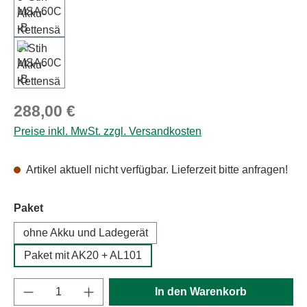
Regulärer Preis:
288,00 €
Preise inkl. MwSt. zzgl. Versandkosten
Artikel aktuell nicht verfügbar. Lieferzeit bitte anfragen!
auswählen
Paket
ohne Akku und Ladegerät
Paket mit AK20 + AL101
Produkt Anzahl: Gib den gewünschten Wert e
In den Warenkorb