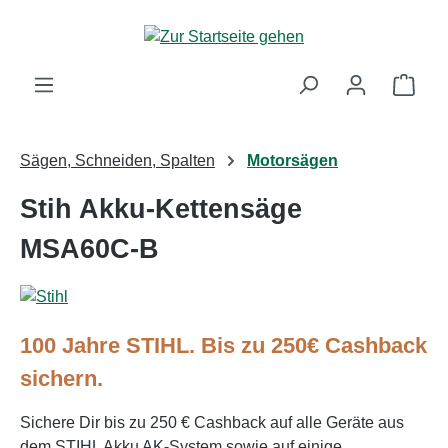
Zum Hauptinhalt springen
Ware
Sägen, Schneiden, Spalten
Motorsägen
Stih Akku-Kettensäge
MSA60C-B
100 Jahre STIHL. Bis zu 250€ Cashback
sichern.
Sichere Dir bis zu 250 € Cashback auf alle Geräte aus
dem STIHL Akku AK-System sowie auf einige