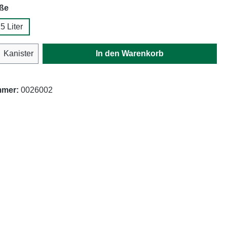
auswählen
ße
5 Liter
Anzahl: Gib den gewünschten Wert ein oder
Kanister
In den Warenkorb
mmer:
0026002