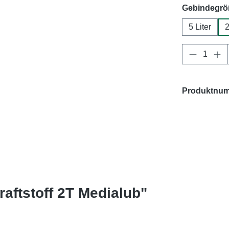
Gebindegrö
5 Liter
2
Produkt 
Produktnu
aftstoff 2T Medialub"