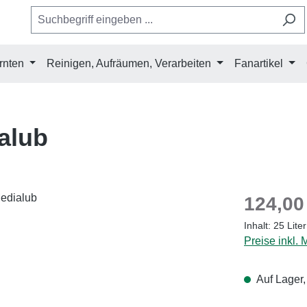
rnten
Reinigen, Aufräumen, Verarbeiten
Fanartikel
alub
Regulärer Pr
124,00
Inhalt:
25 Lite
Preise inkl.
Auf Lager,