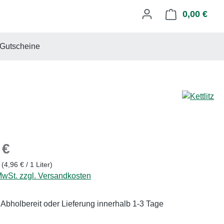
0,00 €
Ware
Gutscheine
eis:
 €
r
(4,96 € / 1 Liter)
 MwSt. zzgl. Versandkosten
 Abholbereit oder Lieferung innerhalb 1-3 Tage