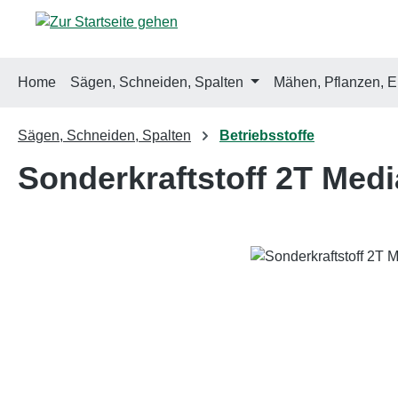
m Hauptinhalt springen
Zur Suche springen
Zur Hauptnavigation springen
Home
Sägen, Schneiden, Spalten
Mähen, Pflanzen, E
Sägen, Schneiden, Spalten
Betriebsstoffe
Sonderkraftstoff 2T Medi
Bildergalerie überspringen