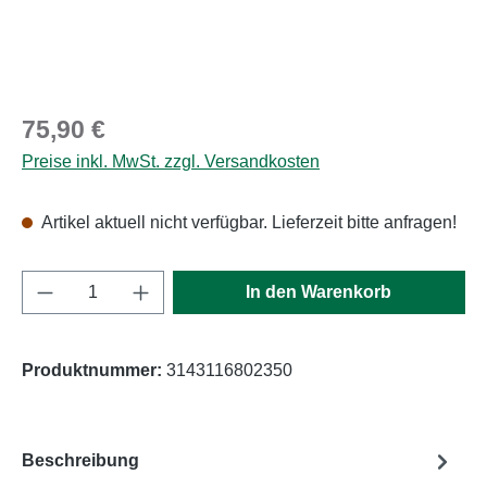
Regulärer Preis:
75,90 €
Preise inkl. MwSt. zzgl. Versandkosten
Artikel aktuell nicht verfügbar. Lieferzeit bitte anfragen!
Produkt Anzahl: Gib den gewünschten Wert e
In den Warenkorb
Produktnummer:
3143116802350
Beschreibung