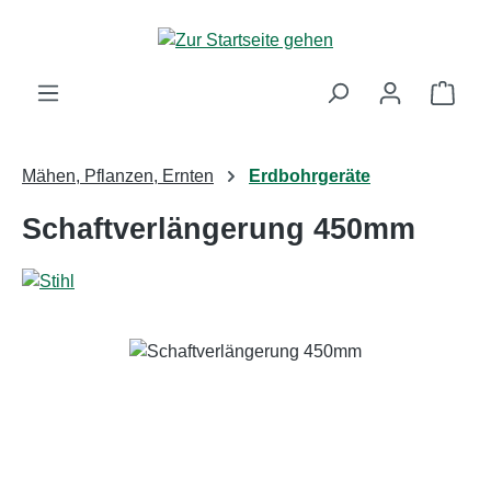
Zum Hauptinhalt springen
Ware
Mähen, Pflanzen, Ernten
Erdbohrgeräte
Schaftverlängerung 450mm
Bildergalerie überspringen