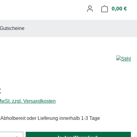
0,00 €
Ware
Gutscheine
eis:
€
 MwSt. zzgl. Versandkosten
 Abholbereit oder Lieferung innerhalb 1-3 Tage
Anzahl: Gib den gewünschten Wert ein oder