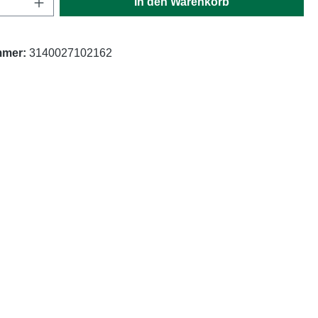
In den Warenkorb
mmer:
3140027102162