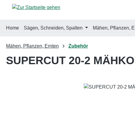
m Hauptinhalt springen
Zur Suche springen
Zur Hauptnavigation springen
Home
Sägen, Schneiden, Spalten
Mähen, Pflanzen, E
Mähen, Pflanzen, Ernten
Zubehör
SUPERCUT 20-2 MÄHKO
Bildergalerie überspringen