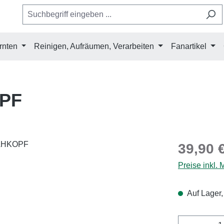
rnten
Reinigen, Aufräumen, Verarbeiten
Fanartikel
PF
Regulärer Pr
39,90 
Preise inkl.
Auf Lager,
Produkt 