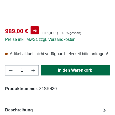
Verkaufspreis:
%
989,00 €
Regulärer Preis:
1.099,00 €
(10.01% gespart)
Preise inkl. MwSt. zzgl. Versandkosten
Artikel aktuell nicht verfügbar. Lieferzeit bitte anfragen!
Produkt Anzahl: Gib den gewünschten Wert e
In den Warenkorb
Produktnummer:
31SR430
Beschreibung