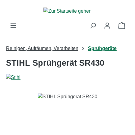
Zum Hauptinhalt springen
Ware
Reinigen, Aufräumen, Verarbeiten
Sprühgeräte
STIHL Sprühgerät SR430
Bildergalerie überspringen