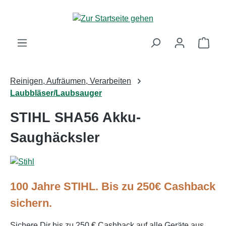
Zum Hauptinhalt springen
Ware
Reinigen, Aufräumen, Verarbeiten
Laubbläser/Laubsauger
STIHL SHA56 Akku-
Saughäcksler
100 Jahre STIHL. Bis zu 250€ Cashback
sichern.
Sichere Dir bis zu 250 € Cashback auf alle Geräte aus