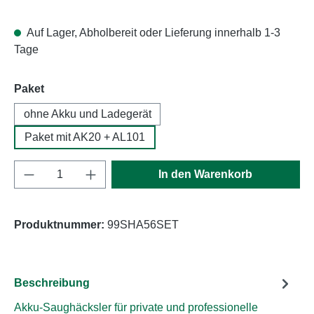
Auf Lager, Abholbereit oder Lieferung innerhalb 1-3
Tage
auswählen
Paket
ohne Akku und Ladegerät
Paket mit AK20 + AL101
Produkt Anzahl: Gib den gewünschten Wert e
In den Warenkorb
Produktnummer:
99SHA56SET
Beschreibung
Akku-Saughäcksler für private und professionelle