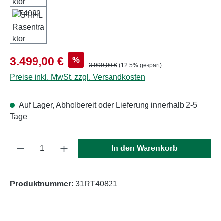
Verkaufspreis:
%
3.499,00 €
Regulärer Preis:
3.999,00 €
(12.5% gespart)
Preise inkl. MwSt. zzgl. Versandkosten
Auf Lager, Abholbereit oder Lieferung innerhalb 2-5
Tage
Produkt Anzahl: Gib den gewünschten Wert e
In den Warenkorb
Produktnummer:
31RT40821