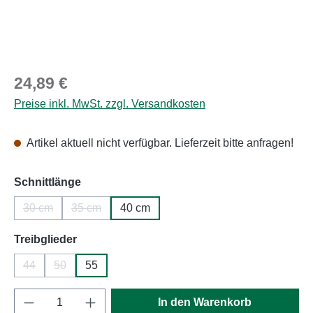
Regulärer Preis:
24,89 €
Preise inkl. MwSt. zzgl. Versandkosten
Artikel aktuell nicht verfügbar. Lieferzeit bitte anfragen!
auswählen
Schnittlänge
30 cm
35 cm
40 cm
(Diese Option ist zurzeit nicht verfügbar.)
(Diese Option ist zurzeit nicht verfügbar.)
auswählen
Treibglieder
44
50
55
(Diese Option ist zurzeit nicht verfügbar.)
(Diese Option ist zurzeit nicht verfügbar.)
Produkt Anzahl: Gib den gewünschten Wert e
In den Warenkorb