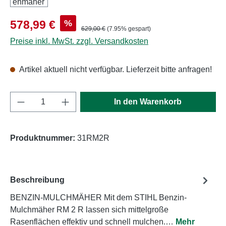
Verkaufspreis:
%
578,99 €
Regulärer Preis:
629,00 €
(7.95% gespart)
Preise inkl. MwSt. zzgl. Versandkosten
Artikel aktuell nicht verfügbar. Lieferzeit bitte anfragen!
Produkt Anzahl: Gib den gewünschten Wert e
In den Warenkorb
Produktnummer:
31RM2R
Beschreibung
BENZIN-MULCHMÄHER Mit dem STIHL Benzin-
Mulchmäher RM 2 R lassen sich mittelgroße
Rasenflächen effektiv und schnell mulchen.…
Mehr