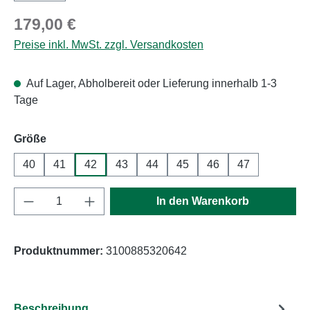
Regulärer Preis:
179,00 €
Preise inkl. MwSt. zzgl. Versandkosten
Auf Lager, Abholbereit oder Lieferung innerhalb 1-3
Tage
auswählen
Größe
40
41
42
43
44
45
46
47
Produkt Anzahl: Gib den gewünschten Wert e
In den Warenkorb
Produktnummer:
3100885320642
Beschreibung