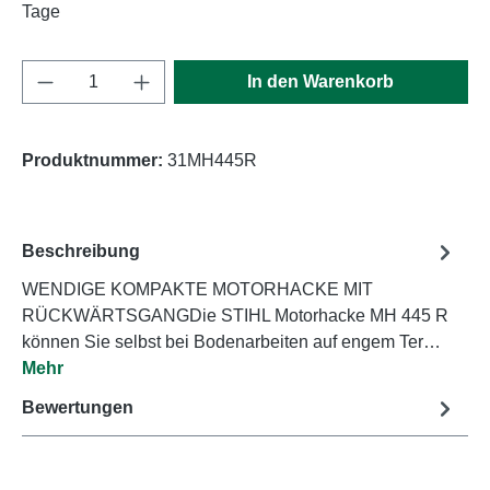
Tage
Produkt Anzahl: Gib den gewünschten Wert e
In den Warenkorb
Produktnummer:
31MH445R
Beschreibung
WENDIGE KOMPAKTE MOTORHACKE MIT
RÜCKWÄRTSGANGDie STIHL Motorhacke MH 445 R
können Sie selbst bei Bodenarbeiten auf engem Ter…
Mehr
Bewertungen