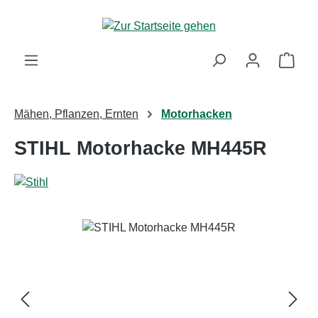
Zum Hauptinhalt springen
Ware
Mähen, Pflanzen, Ernten
Motorhacken
STIHL Motorhacke MH445R
Bildergalerie überspringen