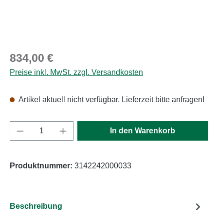
Regulärer Preis:
834,00 €
Preise inkl. MwSt. zzgl. Versandkosten
Artikel aktuell nicht verfügbar. Lieferzeit bitte anfragen!
Produkt Anzahl: Gib den gewünschten Wert e
In den Warenkorb
Produktnummer:
3142242000033
Beschreibung