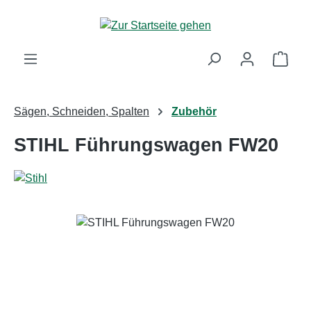
Zum Hauptinhalt springen
Ware
Sägen, Schneiden, Spalten
Zubehör
STIHL Führungswagen FW20
Bildergalerie überspringen