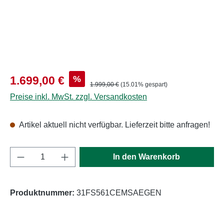
Verkaufspreis:
%
1.699,00 €
Regulärer Preis:
1.999,00 €
(15.01% gespart)
Preise inkl. MwSt. zzgl. Versandkosten
Artikel aktuell nicht verfügbar. Lieferzeit bitte anfragen!
Produkt Anzahl: Gib den gewünschten Wert e
In den Warenkorb
Produktnummer:
31FS561CEMSAEGEN