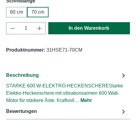
auswählen
Schnittlänge
60 cm
70 cm
Produkt Anzahl: Gib den gewünschten Wert e
In den Warenkorb
Produktnummer:
31HSE71-70CM
Beschreibung
STARKE 600 W-ELEKTRO-HECKENSCHEREStarke
Elektro-Heckenschere mit vibrationsarmen 600 Watt-
Motor für stärkere Äste. Kraftvoll…
Mehr
Bewertungen