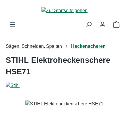
Zum Hauptinhalt springen
Ware
Sägen, Schneiden, Spalten
Heckenscheren
STIHL Elektroheckenschere
HSE71
Bildergalerie überspringen