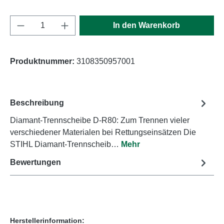
Produkt Anzahl: Gib den gewünschten Wert e
In den Warenkorb
Produktnummer:
3108350957001
Beschreibung
Diamant-Trennscheibe D-R80: Zum Trennen vieler
verschiedener Materialen bei Rettungseinsätzen Die
STIHL Diamant-Trennscheib…
Mehr
Bewertungen
Herstellerinformation: