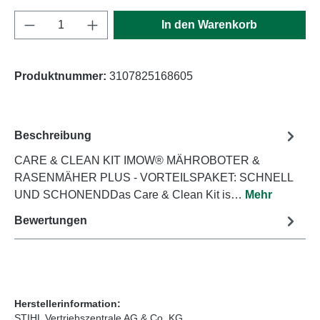
Produkt Anzahl: Gib den gewünschten Wert e
In den Warenkorb
Produktnummer:
3107825168605
Beschreibung
CARE & CLEAN KIT IMOW® MÄHROBOTER &
RASENMÄHER PLUS - VORTEILSPAKET: SCHNELL
UND SCHONENDDas Care & Clean Kit is…
Mehr
Bewertungen
Herstellerinformation:
STIHL Vertriebszentrale AG & Co. KG