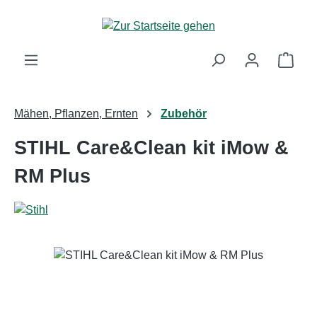
Zum Hauptinhalt springen
Ware
Mähen, Pflanzen, Ernten
Zubehör
STIHL Care&Clean kit iMow &
RM Plus
Bildergalerie überspringen