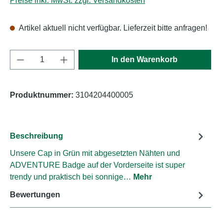
Preise inkl. MwSt. zzgl. Versandkosten
Artikel aktuell nicht verfügbar. Lieferzeit bitte anfragen!
Produkt Anzahl: Gib den gewünschten Wert e
In den Warenkorb
Produktnummer:
3104204400005
Beschreibung
Unsere Cap in Grün mit abgesetzten Nähten und
ADVENTURE Badge auf der Vorderseite ist super
trendy und praktisch bei sonnige…
Mehr
Bewertungen