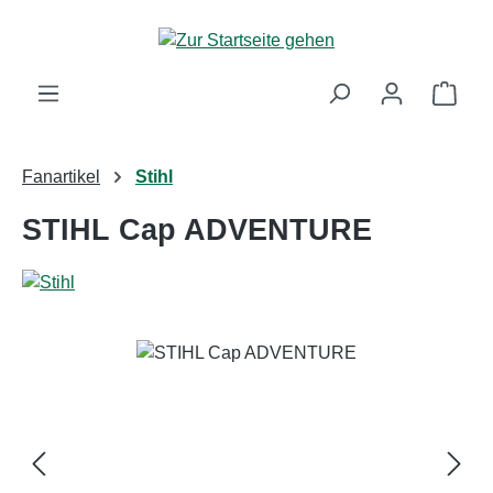
Zum Hauptinhalt springen
Ware
Fanartikel
Stihl
STIHL Cap ADVENTURE
Bildergalerie überspringen