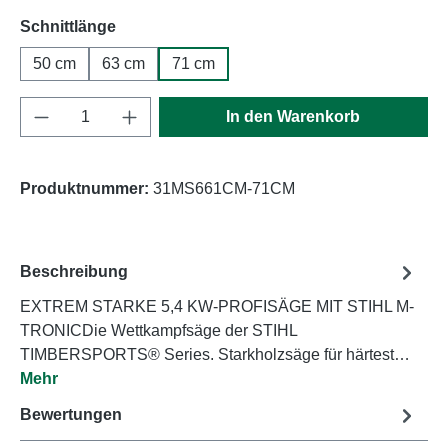
auswählen
Schnittlänge
50 cm
63 cm
71 cm
Produkt Anzahl: Gib den gewünschten Wert e
In den Warenkorb
Produktnummer:
31MS661CM-71CM
Beschreibung
EXTREM STARKE 5,4 KW-PROFISÄGE MIT STIHL M-
TRONICDie Wettkampfsäge der STIHL
TIMBERSPORTS® Series. Starkholzsäge für härtest…
Mehr
Bewertungen