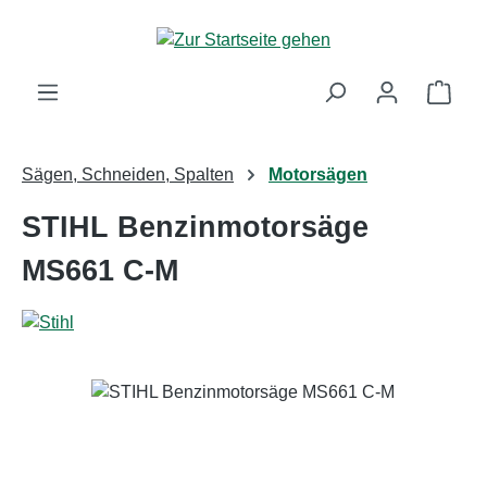
Zum Hauptinhalt springen
Ware
Sägen, Schneiden, Spalten
Motorsägen
STIHL Benzinmotorsäge
MS661 C-M
Bildergalerie überspringen