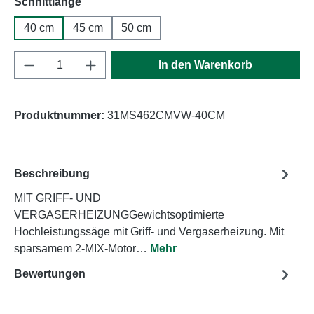
auswählen
Schnittlänge
40 cm
45 cm
50 cm
Produkt Anzahl: Gib den gewünschten Wert e
In den Warenkorb
Produktnummer:
31MS462CMVW-40CM
Beschreibung
MIT GRIFF- UND
VERGASERHEIZUNGGewichtsoptimierte
Hochleistungssäge mit Griff- und Vergaserheizung. Mit
sparsamem 2-MIX-Motor…
Mehr
Bewertungen