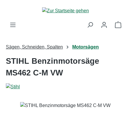
Zum Hauptinhalt springen
Ware
Sägen, Schneiden, Spalten
Motorsägen
STIHL Benzinmotorsäge
MS462 C-M VW
Bildergalerie überspringen