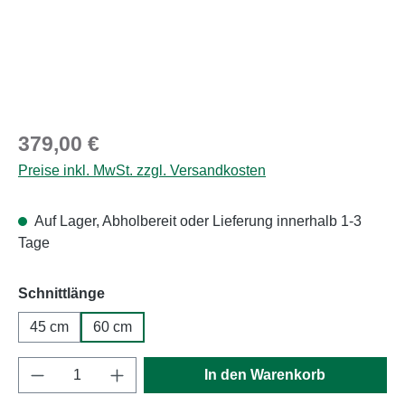
Regulärer Preis:
379,00 €
Preise inkl. MwSt. zzgl. Versandkosten
Auf Lager, Abholbereit oder Lieferung innerhalb 1-3
Tage
auswählen
Schnittlänge
45 cm
60 cm
Produkt Anzahl: Gib den gewünschten Wert e
In den Warenkorb