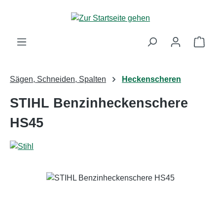
Zum Hauptinhalt springen
Ware
Sägen, Schneiden, Spalten
Heckenscheren
STIHL Benzinheckenschere
HS45
Bildergalerie überspringen