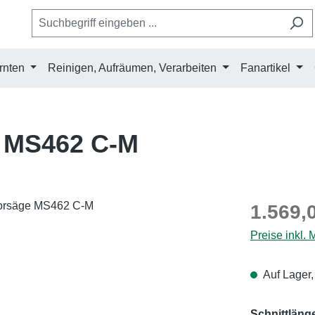
rnten
Reinigen, Aufräumen, Verarbeiten
Fanartikel
e MS462 C-M
Regulärer Pr
1.569,
Preise inkl.
Auf Lager,
Schnittläng