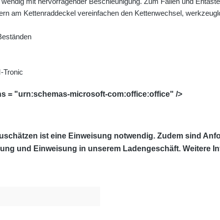
wendig mit hervorragender Beschleunigung. Zum Fällen und Entasten
 Muttern am Kettenraddeckel vereinfachen den Kettenwechsel, werkzeu
 Beständen
-Tronic
= "urn:schemas-microsoft-com:office:office" />
uschätzen ist eine Einweisung notwendig. Zudem sind Anfo
olung und Einweisung in unserem Ladengeschäft. Weitere In