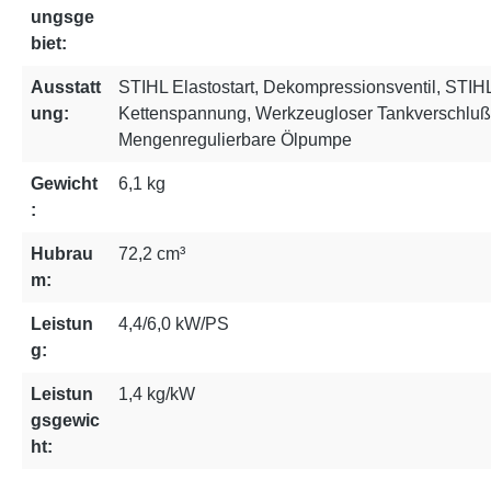
ungsge
biet:
Ausstatt
STIHL Elastostart, Dekompressionsventil, STIHL 
ung:
Kettenspannung, Werkzeugloser Tankverschluß,
Mengenregulierbare Ölpumpe
Gewicht
6,1 kg
:
Hubrau
72,2 cm³
m:
Leistun
4,4/6,0 kW/PS
g:
Leistun
1,4 kg/kW
gsgewic
ht: