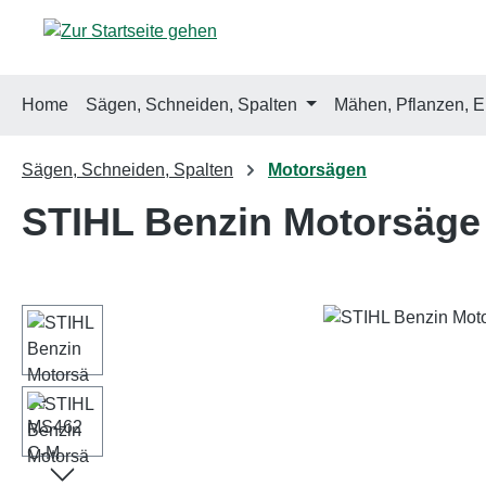
m Hauptinhalt springen
Zur Suche springen
Zur Hauptnavigation springen
Home
Sägen, Schneiden, Spalten
Mähen, Pflanzen, E
Sägen, Schneiden, Spalten
Motorsägen
STIHL Benzin Motorsäg
Bildergalerie überspringen