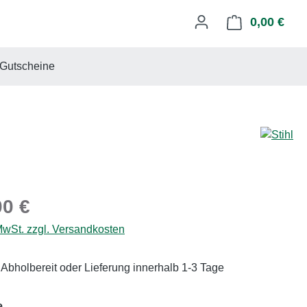
0,00 €
Ware
Gutscheine
eis:
00 €
 MwSt. zzgl. Versandkosten
 Abholbereit oder Lieferung innerhalb 1-3 Tage
auswählen
e