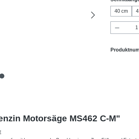
40 cm
4
Produkt 
Produktnu
Benzin Motorsäge MS462 C-M"
E