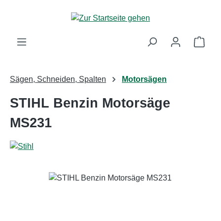
Zum Hauptinhalt springen
Ware
Sägen, Schneiden, Spalten
Motorsägen
STIHL Benzin Motorsäge
MS231
Bildergalerie überspringen