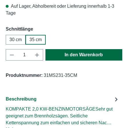
Auf Lager, Abholbereit oder Lieferung innerhalb 1-3
Tage
auswählen
Schnittlänge
30 cm
35 cm
Produkt Anzahl: Gib den gewünschten Wert e
In den Warenkorb
Produktnummer:
31MS231-35CM
Beschreibung
KOMPAKTE 2,0 KW-BENZINMOTORSÄGESehr gut
geeignet zum Brennholzsägen. Seitliche
Kettenspannung zum einfachen und sicheren Nac…