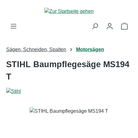
Zum Hauptinhalt springen
Ware
Sägen, Schneiden, Spalten
Motorsägen
STIHL Baumpflegesäge MS194
T
Bildergalerie überspringen