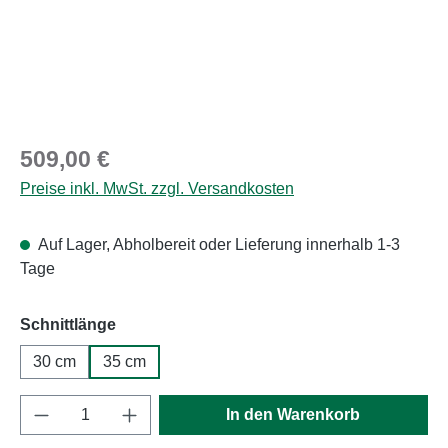
Regulärer Preis:
509,00 €
Preise inkl. MwSt. zzgl. Versandkosten
Auf Lager, Abholbereit oder Lieferung innerhalb 1-3
Tage
auswählen
Schnittlänge
30 cm
35 cm
Produkt Anzahl: Gib den gewünschten Wert e
In den Warenkorb