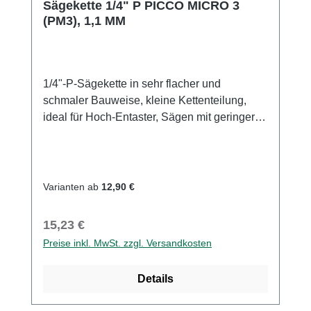
Sägekette 1/4" P PICCO MICRO 3
(PM3), 1,1 MM
1/4"-P-Sägekette in sehr flacher und
schmaler Bauweise, kleine Kettenteilung,
ideal für Hoch-Entaster, Sägen mit geringer
Leistung und
Gehölzschneider.Rückschlagarm und
vibrationsarmSägekette für Hoch-Entaster
und Kompakt-MotorsägenFür
Varianten ab
12,90 €
Privatanwender, Gartenbesitzer und
HandwerkerExklusive STIHL Sägekette für
Regulärer Preis:
15,23 €
Hochentaster und kompakte MotorsägenSehr
Preise inkl. MwSt. zzgl. Versandkosten
flache und schmale BauweiseIdeal für
Hochentaster und Motorsägen mit geringer
Details
Leistung