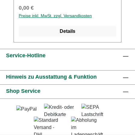
ArbeitsgangIntegrierter Feilen-
Regulärer Preis:
0,00 €
Toleranzausausgleich exklusiv bei STIHL
Preise inkl. MwSt. zzgl. Versandkosten
erhältlichNützliches Hilfsmittel zum schnellen
Nachschärfen von Zahn und
Details
TiefenbegrenzerFür
GelegenheitsanwenderPraktische Kombi-
Schärfhilfe für Sägeketten
Service-Hotline
Hinweis zu Ausstattung & Funktion
Shop Service