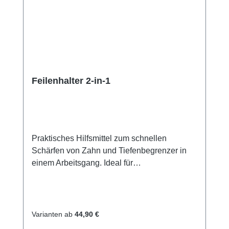
Feilenhalter 2-in-1
Praktisches Hilfsmittel zum schnellen
Schärfen von Zahn und Tiefenbegrenzer in
einem Arbeitsgang. Ideal für
Gelegenheitsanwender. Für 1/4" P-, 3/8" P-,
.325"- und 3/8"-Sägeketten, integrierter
Feilen-Toleranzausgleich (nur bei
STIHL).Schärfen von Zahn und
Varianten ab
44,90 €
Tiefenbegrenzer in einem