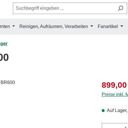
rnten
Reinigen, Aufräumen, Verarbeiten
Fanartikel
ger
00
Verkaufsprei
899,00
Preise inkl.
Auf Lager,
Produkt 