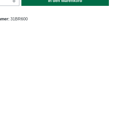
In den Warenkorb
mmer:
31BR600