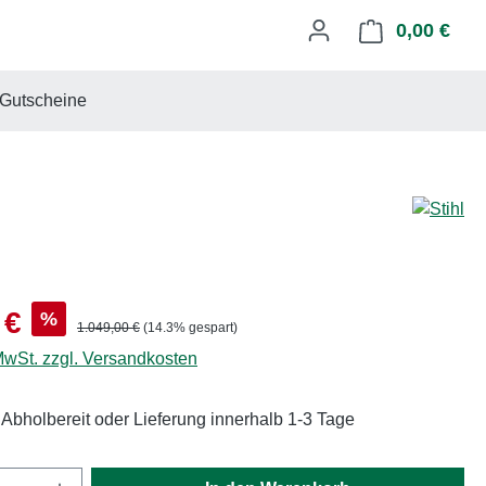
0,00 €
Ware
Gutscheine
s:
 €
%
Regulärer Preis:
1.049,00 €
(14.3% gespart)
 MwSt. zzgl. Versandkosten
 Abholbereit oder Lieferung innerhalb 1-3 Tage
Anzahl: Gib den gewünschten Wert ein oder