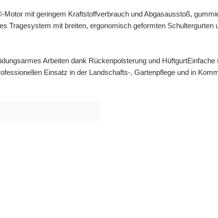
X®-Motor mit geringem Kraftstoffverbrauch und Abgasausstoß, gummie
bles Tragesystem mit breiten, ergonomisch geformten Schultergurten 
dungsarmes Arbeiten dank Rückenpolsterung und Hüftgurt
Einfache 
rofessionellen Einsatz in der Landschafts-, Gartenpflege und in Ko