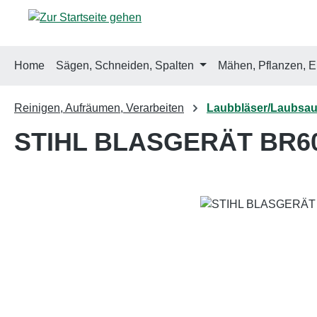
m Hauptinhalt springen
Zur Suche springen
Zur Hauptnavigation springen
Home
Sägen, Schneiden, Spalten
Mähen, Pflanzen, E
Reinigen, Aufräumen, Verarbeiten
Laubbläser/Laubsau
STIHL BLASGERÄT BR6
Bildergalerie überspringen