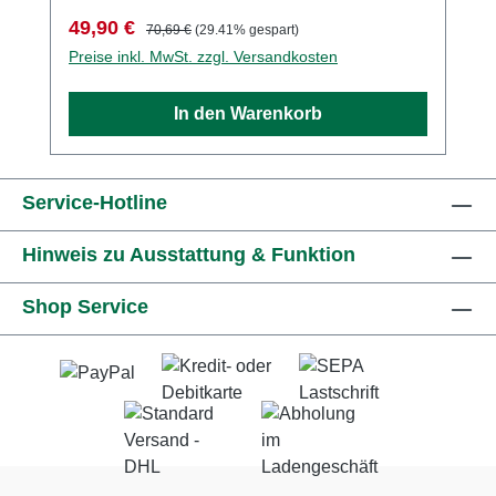
schnellen Schnitt
Verkaufspreis:
Regulärer Preis:
49,90 €
70,69 €
(29.41% gespart)
Preise inkl. MwSt. zzgl. Versandkosten
In den Warenkorb
Service-Hotline
Hinweis zu Ausstattung & Funktion
Shop Service