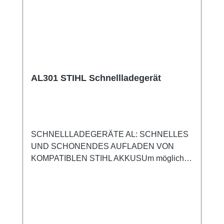
AL301 STIHL Schnellladegerät
SCHNELLLADEGERÄTE AL: SCHNELLES
UND SCHONENDES AUFLADEN VON
KOMPATIBLEN STIHL AKKUSUm möglichst
wenig Zeit durch das Laden von Akkus zu
verlieren, können Sie die Akku-
Schnellladegeräte STIHL AL einsetzen. Alle
Akkus STIHL AK, Akkus STIHL AP und die
Akkus STIHL AR lassen sich mit den Akku-