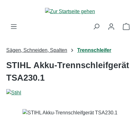
Zum Hauptinhalt springen
Ware
Sägen, Schneiden, Spalten
Trennschleifer
STIHL Akku-Trennschleifgerät
TSA230.1
Bildergalerie überspringen