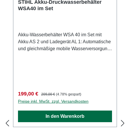
STIHL Akku-Druckwasserbehälter
WSA40 im Set
Akku-Wasserbehälter WSA 40 im Set mit
Akku AS 2 und Ladegerät AL 1: Automatische
und gleichmäßige mobile Wasserversorgung
für STIHL Akku- und Benzin-Trennschleifer
Dank des mobilen Akku-Wasserbehälters
STIHL WSA 40 können Sie zum Beispiel
auch auf einer Baustelle ohne
Wasserversorgung saubere Nassschnitte mit
Ihrem STIHL Trennschleifer ausführen.
Verkaufspreis:
Regulärer Preis:
199,00 €
209,00 €
(4.78% gespart)
Beim professionellen Einsatz im Garten- und
Preise inkl. MwSt. zzgl. Versandkosten
Landschaftsbau genauso wie im Hoch-, Tief-
und Straßenbau. Dabei sorgt die robuste
In den Warenkorb
Luftkompressorpumpe über die ganze Akku-
Laufzeit automatisch für eine gleichmäßige