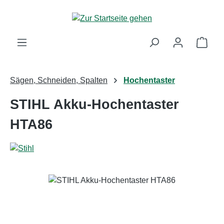
Zum Hauptinhalt springen
Ware
Sägen, Schneiden, Spalten
Hochentaster
STIHL Akku-Hochentaster
HTA86
Bildergalerie überspringen