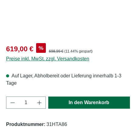
Verkaufspreis:
%
619,00 €
Regulärer Preis:
698,99 €
(11.44% gespart)
Preise inkl. MwSt. zzgl. Versandkosten
Auf Lager, Abholbereit oder Lieferung innerhalb 1-3
Tage
Produkt Anzahl: Gib den gewünschten Wert e
In den Warenkorb
Produktnummer:
31HTA86