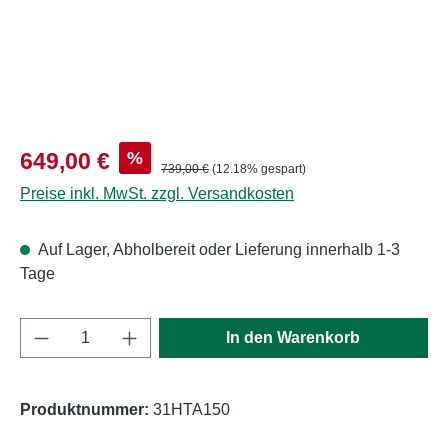
Verkaufspreis:
%
649,00 €
Regulärer Preis:
739,00 €
(12.18% gespart)
Preise inkl. MwSt. zzgl. Versandkosten
Auf Lager, Abholbereit oder Lieferung innerhalb 1-3
Tage
Produkt Anzahl: Gib den gewünschten Wert e
In den Warenkorb
Produktnummer:
31HTA150