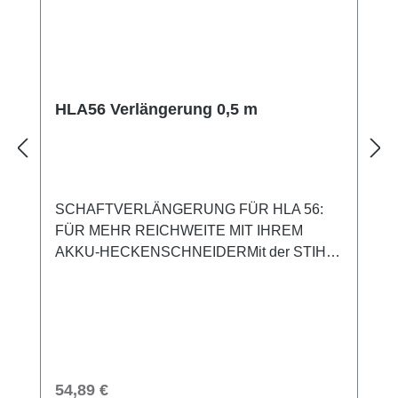
HLA56 Verlängerung 0,5 m
SCHAFTVERLÄNGERUNG FÜR HLA 56:
FÜR MEHR REICHWEITE MIT IHREM
AKKU-HECKENSCHNEIDERMit der STIHL
Schaftverlängerung für Akku-
Heckenschneider erhöhen Sie die
Reichweite Ihres STIHL Akku-
Heckenschneiders HLA 56 um 50 cm. So
können Sie auch sehr hohe Hecken vom
Boden aus schneiden. Mit der
Regulärer Preis:
54,89 €