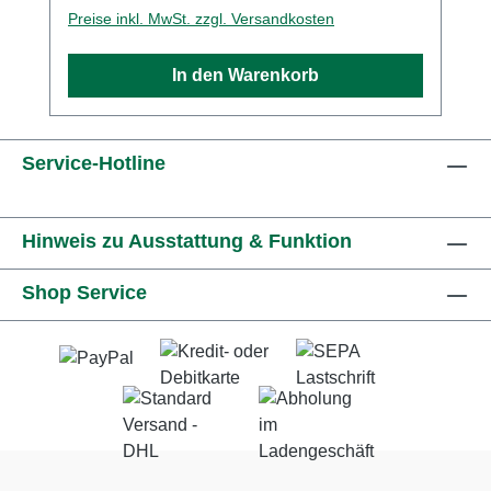
Schaftverlängerung arbeiten Sie dank des
Preise inkl. MwSt. zzgl. Versandkosten
korrosionsbeständigen und leichten
Aluminiums mit einem Gewicht von 500 g
In den Warenkorb
besonders angenehm. Schaftverlängerung für
den Akku-Heckenschneider HLA
56Verlängert die Reichweite um 50 cmNur
500 g GewichtAus beständigem und leichtem
Service-Hotline
Aluminium
Hinweis zu Ausstattung & Funktion
Shop Service