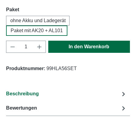
auswählen
Paket
ohne Akku und Ladegerät
Paket mit AK20 + AL101
Produkt Anzahl: Gib den gewünschten Wert e
In den Warenkorb
Produktnummer:
99HLA56SET
Beschreibung
Bewertungen