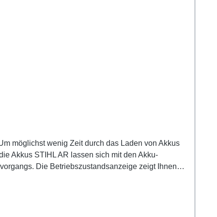
chst wenig Zeit durch das Laden von Akkus
die Akkus STIHL AR lassen sich mit den Akku-
vorgangs. Die Betriebszustandsanzeige zeigt Ihnen
L AL haben eine Nennspannung von 36 V und arbeiten
abelaufwicklung können Sie auch an der Wand
elaufwicklungSchonende Ladung des Akkus durch