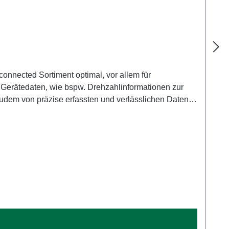
 Gerätedaten, wie bspw. Drehzahlinformationen zur
zudem von präzise erfassten und verlässlichen Daten,
n über den Einsatz und Zustand Ihrer Geräte,
erhöhen die Effizienz all Ihrer Tätigkeiten. Der
rekt am Gerät abzufragen und Sie erkennen direkt, ob
am anstehenden Tag vor und gleichzeitig macht es Sie
pfes Messer, während des Einsatzes festgehalten
in der Werkstatt einsehbar sind, noch bevor das Gerät
chnell an der vorbereiteten Position im Gehäuse des
ersorgung erfolgt zuverlässig durch eine