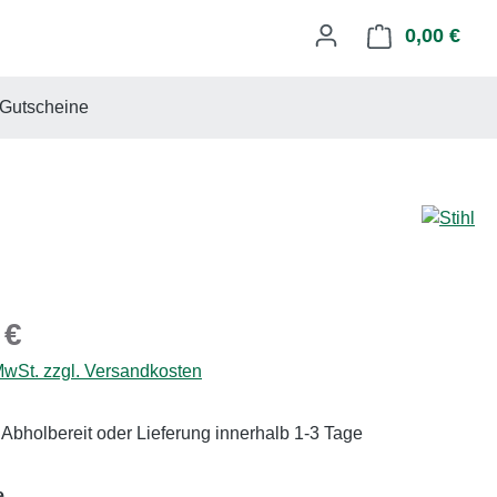
0,00 €
Ware
Gutscheine
eis:
 €
 MwSt. zzgl. Versandkosten
 Abholbereit oder Lieferung innerhalb 1-3 Tage
auswählen
e