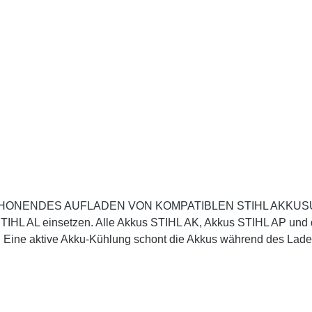
NDES AUFLADEN VON KOMPATIBLEN STIHL AKKUSUm mögli
 STIHL AL einsetzen. Alle Akkus STIHL AK, Akkus STIHL AP und 
. Eine aktive Akku-Kühlung schont die Akkus während des Lade
n ist. Die leichten und kompakten Akku-Schnellladegeräte STIH
le Ladezeiten. Die STIHL Schnellladegeräte mit praktischer K
nd ARMit Vorrichtung zur praktischen Wandbefestigung und Kab
n