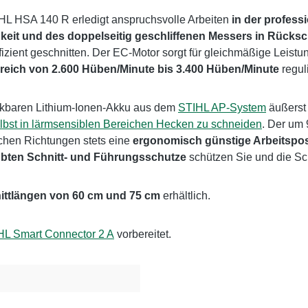
HL HSA 140 R erledigt anspruchsvolle Arbeiten
in der profess
keit
und des doppelseitig geschliffenen Messers in Rücksch
izient geschnitten. Der EC-Motor sorgt für gleichmäßige Leistu
ereich von 2.600 Hüben/Minute bis 3.400 Hüben/Minute
regul
ckbaren Lithium-Ionen-Akku aus dem
STIHL AP-System
äußerst 
lbst in lärmsensiblen Bereichen Hecken zu schneiden
. Der um 
lichen Richtungen stets eine
ergonomisch günstige Arbeitspos
bten Schnitt- und Führungsschutze
schützen Sie und die Sc
ittlängen von 60 cm und 75 cm
erhältlich.
HL Smart Connector 2 A
vorbereitet.