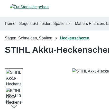
m Hauptinhalt springen
Zur Suche springen
Zur Hauptnavigation springen
Home
Sägen, Schneiden, Spalten
Mähen, Pflanzen, E
Sägen, Schneiden, Spalten
Heckenscheren
STIHL Akku-Heckensche
Bildergalerie überspringen