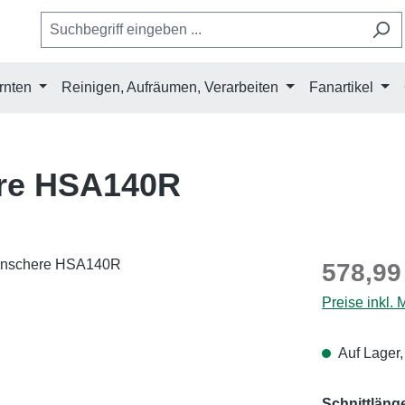
rnten
Reinigen, Aufräumen, Verarbeiten
Fanartikel
re HSA140R
Regulärer Pr
578,99
Preise inkl.
Auf Lager,
Schnittläng