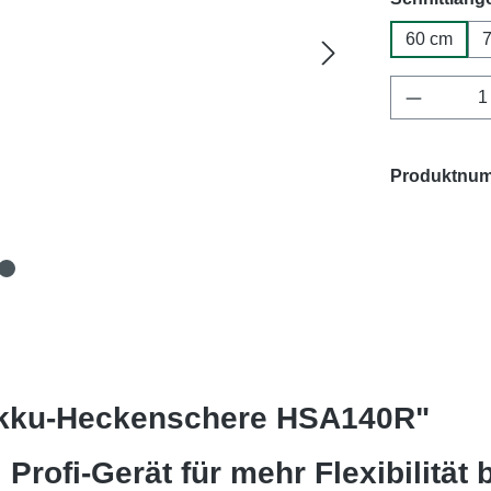
60 cm
Produkt 
Produktnu
Akku-Heckenschere HSA140R"
rofi-Gerät für mehr Flexibilität 