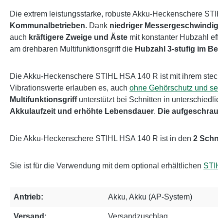
Die extrem leistungsstarke, robuste Akku-Heckenschere STI
Kommunalbetrieben
. Dank
niedriger Messergeschwindig
auch
kräftigere Zweige und Äste
mit konstanter Hubzahl eff
am drehbaren Multifunktionsgriff die
Hubzahl 3-stufig im B
Die Akku-Heckenschere STIHL HSA 140 R ist mit ihrem ste
Vibrationswerte erlauben es, auch
ohne Gehörschutz und se
Multifunktionsgriff
unterstützt bei Schnitten in unterschied
Akkulaufzeit und erhöhte Lebensdauer
.
Die aufgeschrau
Die Akku-Heckenschere STIHL HSA 140 R ist in den
2 Schn
Sie ist für die Verwendung mit dem optional erhältlichen
STI
Antrieb:
Akku, Akku (AP-System)
Versand:
Versandzuschlag