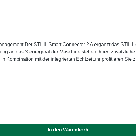
ment optimal, vor allem für
ung an das Steuergerät der Maschine stehen Ihnen zusätzliche
n Kombination mit der integrierten Echtzeituhr profitieren Sie 
. Die zusätzlichen Auswertungsmöglichkeiten erhöhen Ihr Wisse
en die Basis für die Optimierung der Auslastung Ihrer Flotte und 
, den Zustand des Gerätes auch ganz einfach per Tastendruck di
 beugen Sie unerwünschtem Geräteausfall während des Einsatzes 
Taster können zudem auch Auffälligkeiten, wie bspw. ein stum
en Informationen ergänzt werden können und von den Kollegen 
riebnahme des STIHL Smart Connector 2 A erfolgen leicht und s
is durch die unkomplizierte Installation sehr groß. Die Energiev
dem Geräte-Akku während des Betriebs.
In den Warenkorb