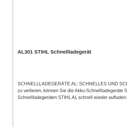
AL301 STIHL Schnellladegerät
SCHNELLLADEGERÄTE AL: SCHNELLES UND SCHONE
zu verlieren, können Sie die Akku-Schnellladegeräte
Schnellladegeräten STIHL AL schnell wieder aufladen
per LED an, wie weit der Ladevorgang fortgeschritte
mit entsprechenden Ladeströmen für besonders schnel
befestigen. Geeignet für alle STIHL Akkus AK, AP u
aktive Kühlung6,5 A Ladestrom für schnelle Ladezeite